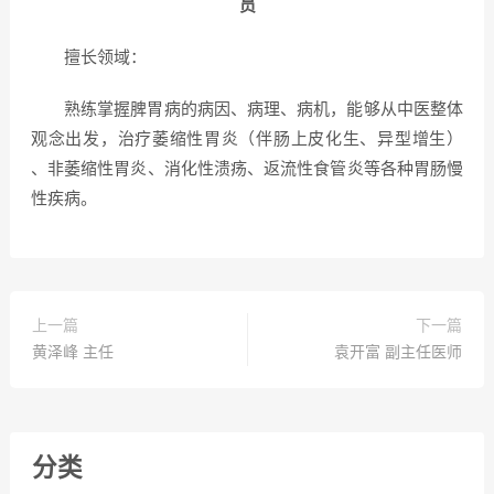
员
擅长领域：
熟练掌握脾胃病的病因、病理、病机，能够从中医整体
观念出发，治疗萎缩性胃炎（伴肠上皮化生、异型增生）
、非萎缩性胃炎、消化性溃疡、返流性食管炎等各种胃肠慢
性疾病。
上一篇
下一篇
黄泽峰 主任
袁开富 副主任医师
分类