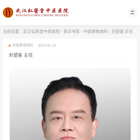
当前位置：
武汉弘医堂中医医院
就诊寻医
中医脾胃病科
刘望喜 主任
>
>
>
中医脾胃病科
2023-06-16
刘望喜 主任